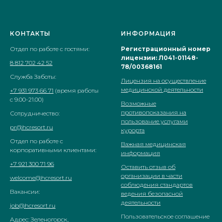
КОНТАКТЫ
ИНФОРМАЦИЯ
Отдел по работе с гостями:
Регистрационный номер
лицензии: Л041-01148-
8 812 702 42 52
78/00368161
Служба Заботы:
Лицензия на осуществление
медицинской деятельности
+7 931 973 66 71
(время работы
с 9.00-21.00)
Возможные
противопоказания на
Сотрудничество:
пользование услугами
pr@hcresort.ru
курорта
Отдел по работе с
Важная медицинская
корпоративными клиентами:
информация
+7 921 300 71 96
Оставить отзыв об
организации в части
welcome@hcresort.ru
соблюдения стандартов
Вакансии:
ведения безопасной
деятельности
job@hcresort.ru
Пользовательское соглашение
Адрес: Зеленогорск,