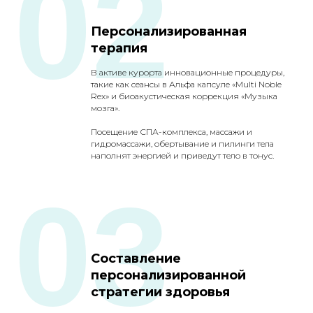
02
Персонализированная
терапия
В активе курорта инновационные процедуры,
такие как сеансы в Альфа капсуле «Multi Noble
Rex» и биоакустическая коррекция «Музыка
мозга».
Посещение СПА-комплекса, массажи и
гидромассажи, обертывание и пилинги тела
наполнят энергией и приведут тело в тонус.
03
Составление
персонализированной
стратегии здоровья