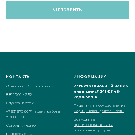
Отправить
КОНТАКТЫ
ИНФОРМАЦИЯ
Отдел по работе с гостями:
Регистрационный номер
лицензии: Л041-01148-
8 812 702 42 52
78/00368161
Служба Заботы:
Лицензия на осуществление
медицинской деятельности
+7 931 973 66 71
(время работы
с 9.00-21.00)
Возможные
противопоказания на
Сотрудничество:
пользование услугами
pr@hcresort.ru