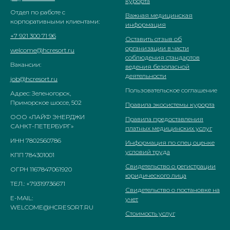
курорта
Отдел по работе с
Важная медицинская
корпоративными клиентами:
информация
+7 921 300 71 96
Оставить отзыв об
организации в части
welcome@hcresort.ru
соблюдения стандартов
Вакансии:
ведения безопасной
деятельности
job@hcresort.ru
Пользовательское соглашение
Адрес: Зеленогорск,
Приморское шоссе, 502
Правила экосистемы курорта
ООО «ЛАЙФ ЭНЕРДЖИ
Правила предоставления
САНКТ-ПЕТЕРБУРГ»
платных медицинских услуг
ИНН 7802560786
Информация по спец оценке
условий труда
КПП 784301001
Свидетельство о регистрации
ОГРН 1167847061920
юридического лица
ТЕЛ.: +79319736671
Свидетельство о постановке на
E-MAIL:
учет
WELCOME@HCRESORT.RU
Стоимость услуг