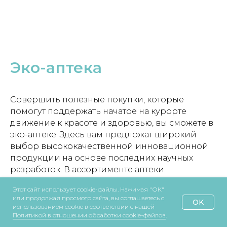
Эко-аптека
Совершить полезные покупки, которые
помогут поддержать начатое на курорте
движение к красоте и здоровью, вы сможете в
эко-аптеке. Здесь вам предложат широкий
выбор высококачественной инновационной
продукции на основе последних научных
разработок. В ассортименте аптеки:
лекарственные средства повседневного
Этот сайт использует cookie-файлы. Нажимая "ОК"
спроса, фитопрепараты, органопрепараты,
или продолжая просмотр сайта, вы соглашаетесь с
OK
витамины и минералы натурального
использованием cookie в соответствии с нашей
Политикой в отношении обработки cookie-файлов
.
происхождения, плацентарные препараты,