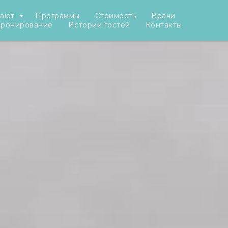
рают
Программы
Стоимость
Врачи
бронирование
Истории гостей
Контакты