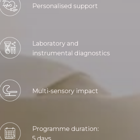
Personalised support
Laboratory and
instrumental diagnostics
Multi-sensory impact
Programme duration:
5 days