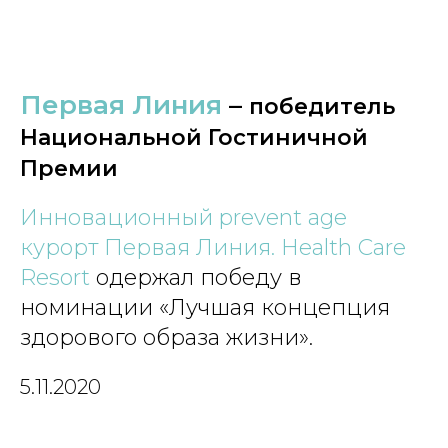
Первая Линия
–
победитель
Национальной Гостиничной
Премии
Инновационный prevent age
курорт Первая Линия. Health Care
Resort
одержал победу в
номинации «Лучшая концепция
здорового образа жизни».
5.11.2020