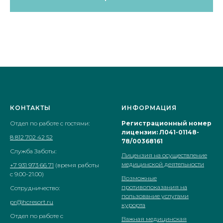
КОНТАКТЫ
ИНФОРМАЦИЯ
Отдел по работе с гостями:
Регистрационный номер
лицензии: Л041-01148-
8 812 702 42 52
78/00368161
Служба Заботы:
Лицензия на осуществление
медицинской деятельности
+7 931 973 66 71
(время работы
с 9.00-21.00)
Возможные
противопоказания на
Сотрудничество:
пользование услугами
pr@hcresort.ru
курорта
Отдел по работе с
Важная медицинская