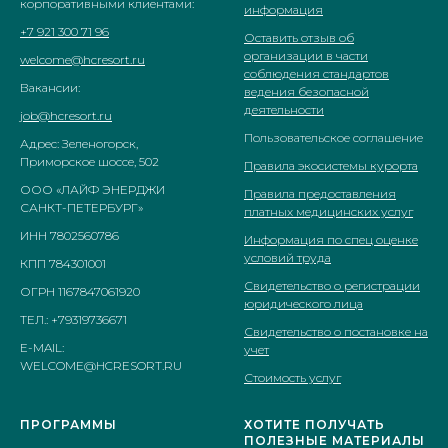
корпоративными клиентами:
информация
+7 921 300 71 96
Оставить отзыв об
организации в части
welcome@hcresort.ru
соблюдения стандартов
Вакансии:
ведения безопасной
деятельности
job@hcresort.ru
Пользовательское соглашение
Адрес: Зеленогорск,
Приморское шоссе, 502
Правила экосистемы курорта
ООО «ЛАЙФ ЭНЕРДЖИ
Правила предоставления
САНКТ-ПЕТЕРБУРГ»
платных медицинских услуг
ИНН 7802560786
Информация по спец оценке
условий труда
КПП 784301001
Свидетельство о регистрации
ОГРН 1167847061920
юридического лица
ТЕЛ.: +79319736671
Свидетельство о постановке на
E-MAIL:
учет
WELCOME@HCRESORT.RU
Стоимость услуг
ПРОГРАММЫ
ХОТИТЕ ПОЛУЧАТЬ
ПОЛЕЗНЫЕ МАТЕРИАЛЫ