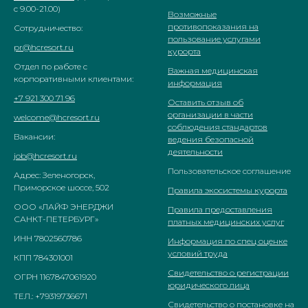
с 9.00-21.00)
Возможные
противопоказания на
Сотрудничество:
пользование услугами
pr@hcresort.ru
курорта
Отдел по работе с
Важная медицинская
корпоративными клиентами:
информация
+7 921 300 71 96
Оставить отзыв об
организации в части
welcome@hcresort.ru
соблюдения стандартов
Вакансии:
ведения безопасной
деятельности
job@hcresort.ru
Пользовательское соглашение
Адрес: Зеленогорск,
Приморское шоссе, 502
Правила экосистемы курорта
ООО «ЛАЙФ ЭНЕРДЖИ
Правила предоставления
САНКТ-ПЕТЕРБУРГ»
платных медицинских услуг
ИНН 7802560786
Информация по спец оценке
условий труда
КПП 784301001
Свидетельство о регистрации
ОГРН 1167847061920
юридического лица
ТЕЛ.: +79319736671
Свидетельство о постановке на