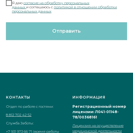
Я даю
согласие на обработку персональных
данных
и соглашаюсь c
полит
икой в отношении обработки
персональных данных
Отправить
КОНТАКТЫ
ИНФОРМАЦИЯ
Отдел по работе с гостями:
Регистрационный номер
лицензии: Л041-01148-
8 812 702 42 52
78/00368161
Служба Заботы:
Лицензия на осуществление
медицинской деятельности
+7 931 973 66 71
(время работы