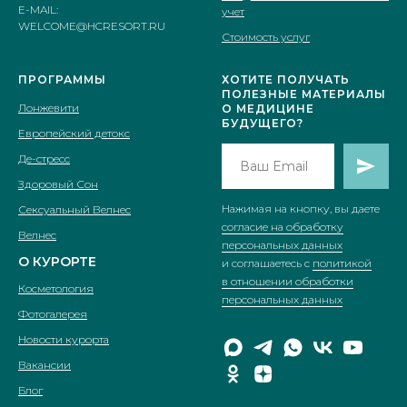
E-MAIL:
учет
WELCOME@HCRESORT.RU
Стоимость услуг
ПРОГРАММЫ
ХОТИТЕ ПОЛУЧАТЬ
ПОЛЕЗНЫЕ МАТЕРИАЛЫ
Лонжевити
О МЕДИЦИНE
БУДУЩЕГО?
Европейский детокс
Де-стресс
Здоровый Сон
Нажимая на кнопку, вы даете
Сексуальный Велнес
согласие на обработку
Велнес
персональных данных
О КУРОРТЕ
и соглашаетесь c
политикой
в отношении обработки
Косметология
персональных данных
Фотогалерея
Новости курорта
Вакансии
Блог