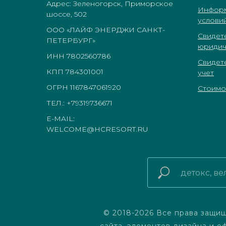
Адрес: Зеленогорск, Приморское
Информ
шоссе, 502
услови
ООО «ЛАЙФ ЭНЕРДЖИ САНКТ-
Свидет
ПЕТЕРБУРГ»
юридич
ИНН 7802560786
Свидет
КПП 784301001
учет
ОГРН 1167847061920
Стоимос
ТЕЛ.: +79319736671
E-MAIL:
WELCOME@HCRESORT.RU
© 2018-2026 Все права защищ