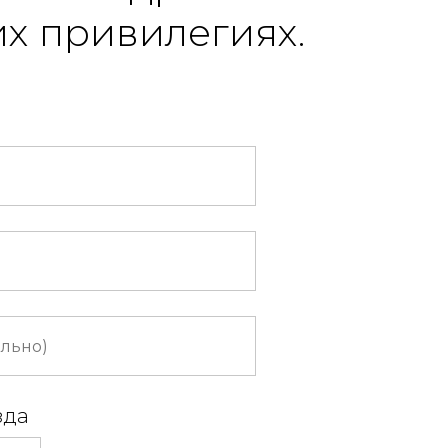
х привилегиях.
зда