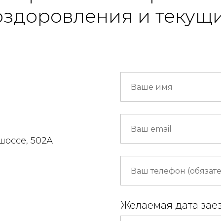
оздоровления и текущи
шоссе, 502А
Желаемая дата зае