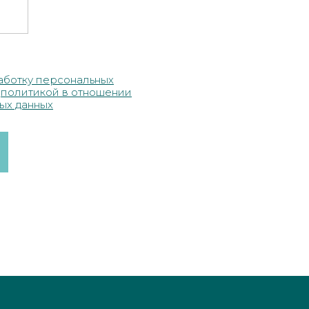
аботку персональных
c
полит
икой в отношении
ых данных