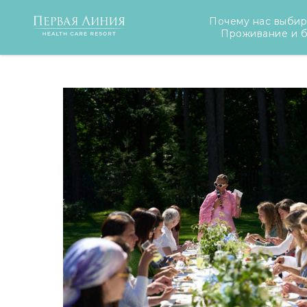
Почему нас выби
Главная
О курорте
Новости
Вел
»
»
»
Проживание и 