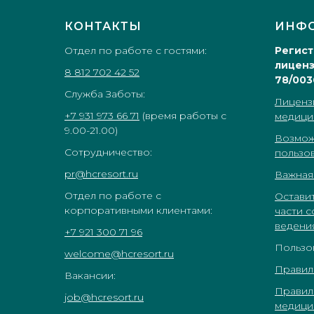
КОНТАКТЫ
ИНФ
Отдел по работе с гостями:
Регис
лиценз
8 812 702 42 52
78/003
Служба Заботы:
Лиценз
+7 931 973 66 71
(время работы с
медици
9.00-21.00)
Возмож
Сотрудничество:
пользо
pr@hcresort.ru
Важная
Отдел по работе с
Оставит
корпоративными клиентами:
части 
ведени
+7 921 300 71 96
Пользо
welcome@hcresort.ru
Правил
Вакансии:
Правил
job@hcresort.ru
медици