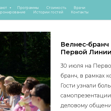
рают
Программы
Стоимость
Врачи
нес-бранч с Татьяной Поляковой
бронирование
Истории гостей
Контакты
Велнес-бранч 
Первой Лини
30 июля на Перво
бранч, в рамках 
Гости узнали боль
самопрезентации 
деловому общени