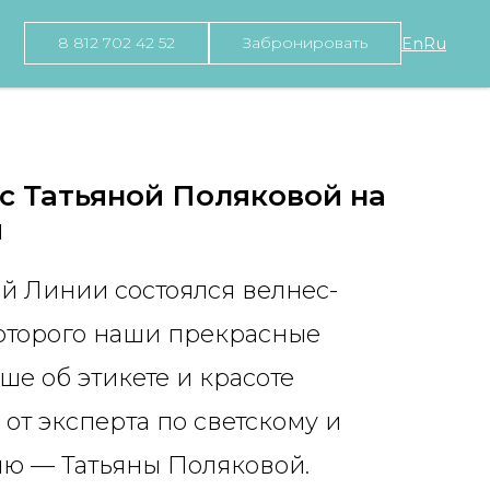
8 812 702 42 52
Забронировать
En
Ru
с Татьяной Поляковой на
и
й Линии состоялся велнес-
которого наши прекрасные
ше об этикете и красоте
от эксперта по светскому и
ю — Татьяны Поляковой.