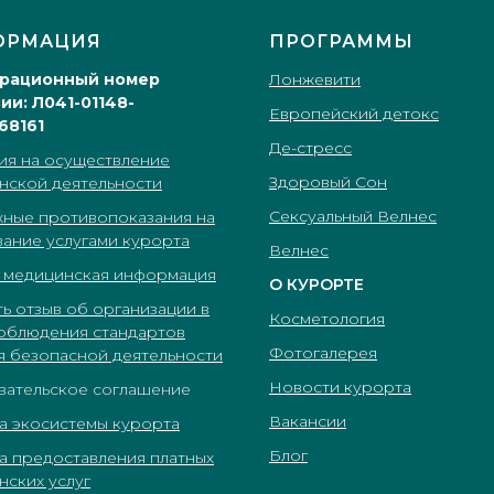
ОРМАЦИЯ
ПРОГРАММЫ
трационный номер
Лонжевити
ии: Л041-01148-
Европейский детокс
68161
Де-стресс
ия на осуществление
Здоровый Сон
нской деятельности
Сексуальный Велнес
ные противопоказания на
вание услугами курорта
Велнес
 медицинская информация
О КУРОРТЕ
ь отзыв об организации в
Косметология
соблюдения стандартов
Фотогалерея
я безопасной деятельности
Новости курорта
вательское соглашение
Вакансии
а экосистемы курорта
Блог
а предоставления платных
нских услуг