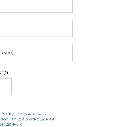
зда
аботку персональных
c
полит
икой в отношении
ых данных