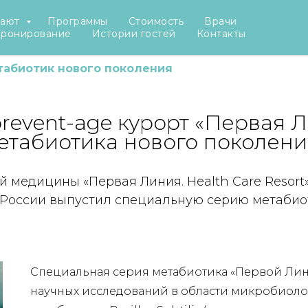
рают
Программы
Стоимость
Врачи
бронирование
Истории гостей
Контакты
табиотик нового поколения
prevent-age курорт «Первая 
етабиотика нового поколени
медицины «Первая Линия. Health Care Resort»
России выпустил специальную серию метабиот
Специальная серия метабиотика «Первой Лин
научных исследований в области микробиоло