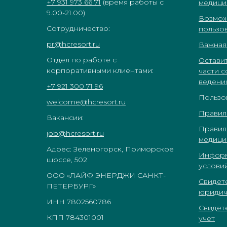
+7 931 973 66 71
(время работы с
медици
9.00-21.00)
Возмож
Сотрудничество:
пользо
pr@hcresort.ru
Важная
Отдел по работе с
Оставит
корпоративными клиентами:
части 
ведени
+7 921 300 71 96
Пользо
welcome@hcresort.ru
Правил
Вакансии:
Правил
job@hcresort.ru
медици
Адрес: Зеленогорск, Приморское
Информ
шоссе, 502
услови
ООО «ЛАЙФ ЭНЕРДЖИ САНКТ-
Свидет
ПЕТЕРБУРГ»
юридич
ИНН 7802560786
Свидет
КПП 784301001
учет