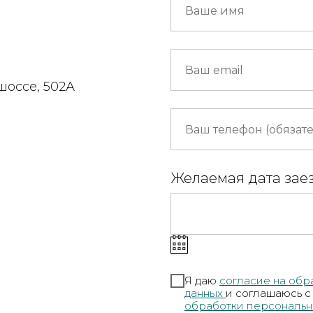
шоссе, 502А
Желаемая дата зае
Я даю
согласие на обр
данных
и соглашаюсь 
обработки персональн