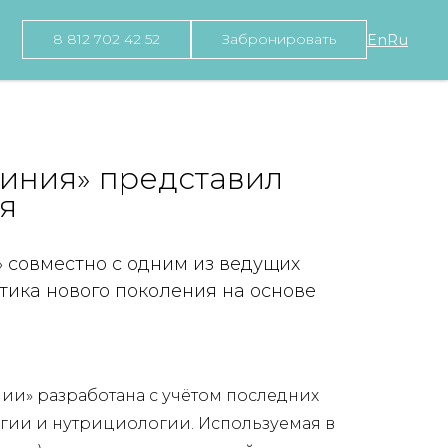
8 812 702 42 52
Забронировать
En
Ru
Линия» представил
я
 совместно с одним из ведущих
ика нового поколения на основе
ии» разработана с учётом последних
гии и нутрициологии. Используемая в