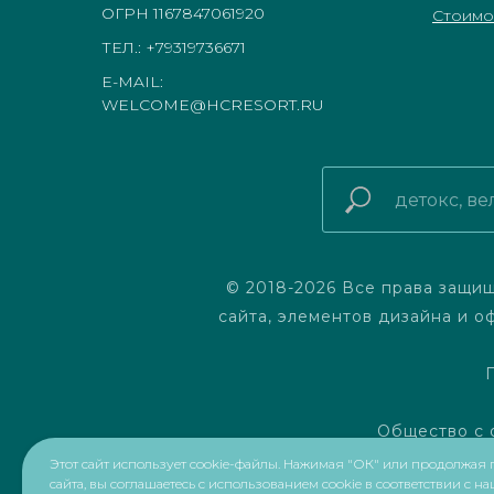
ОГРН 1167847061920
Стоимос
ТЕЛ.: +79319736671
E-MAIL:
WELCOME@HCRESORT.RU
© 2018-2026 Все права защищ
сайта, элементов дизайна и 
Общество с 
Юридический адрес: 197720, г.
Этот сайт использует cookie-файлы. Нажимая "ОК" или продолжая
сайта, вы соглашаетесь с использованием cookie в соответствии с н