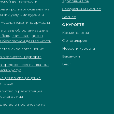
Здоровый Сон
нской деятельности
Сексуальный Велнес
ные противопоказания на
вание услугами курорта
Велнес
 медицинская информация
О КУРОРТЕ
ь отзыв об организации в
Косметология
соблюдения стандартов
Фотогалерея
я безопасной деятельности
Новости курорта
вательское соглашение
Вакансии
а экосистемы курорта
Блог
а предоставления платных
нских услуг
ация по спец оценке
й труда
ельство о регистрации
еского лица
ельство о постановке на