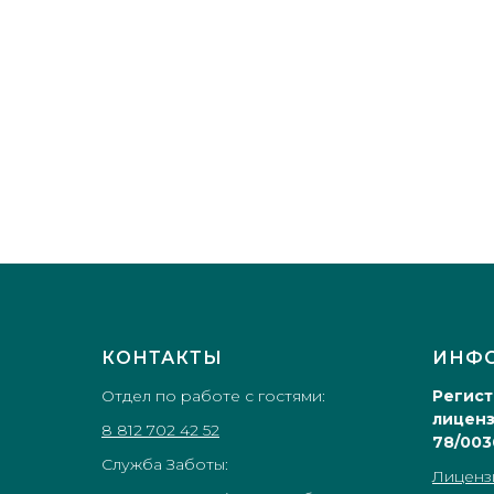
КОНТАКТЫ
ИНФ
Отдел по работе с гостями:
Регис
лиценз
8 812 702 42 52
78/003
Служба Заботы:
Лиценз