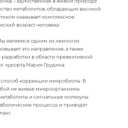
палочка) – единственная в живой природе
ество метаболитов, обладающих высокой
отиком оказывает комплексное
еский возраст человека.
ы являемся одним из немногих
овывает это направление, а также
 разработки в области превентивной
лог курорта Мария Грудина.
способ коррекции микробиоты. В
собой не живые микроорганизмы
метаболиты и сигнальные молекулы.
таболические процессы и приводят
ланс.