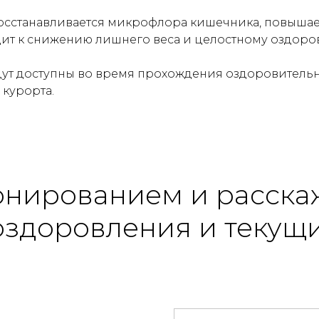
восстанавливается микрофлора кишечника, повышае
одит к снижению лишнего веса и целостному оздор
дут доступны во время прохождения оздоровитель
 курорта.
онированием и расска
оздоровления и текущи