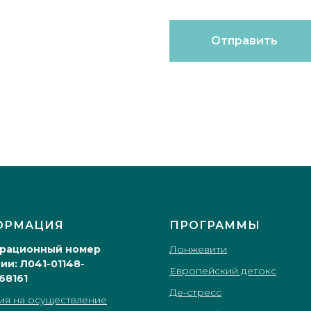
Отправить
ОРМАЦИЯ
ПРОГРАММЫ
трационный номер
Лонжевити
ии: Л041-01148-
Европейский детокс
68161
Де-стресс
ия на осуществление