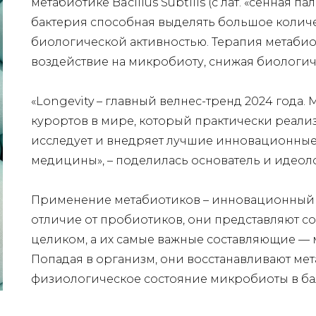
метабиотике Bacillus Subtilis (с лат. «сенная 
бактерия способная выделять большое колич
биологической активностью. Терапия метаби
воздействие на микробиоту, снижая биологич
«
L
ongevity – главный велнес-тренд 2024 года.
М
курортов в мире, который
практически реализ
исследует и внедряет лучшие инновационные
медицины
», – поделилась основатель и идео
Применение метабиотиков – инновационный 
отличие от пробиотиков, они представляют 
целиком, а их самые важные составляющие — 
Попадая в организм, они восстанавливают ме
физиологическое состояние микробиоты в ба