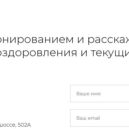
онированием и расска
оздоровления и текущи
шоссе, 502А