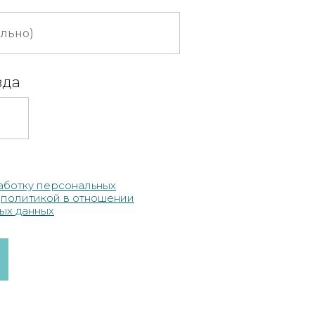
зда
аботку персональных
c
полит
икой в отношении
ых данных