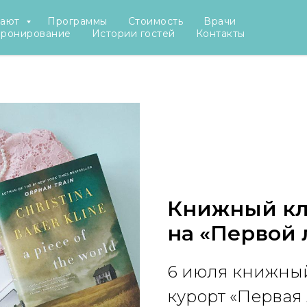
рают
Программы
Стоимость
Врачи
бронирование
Истории гостей
Контакты
Книжный кл
на «Первой
6 июля книжны
курорт «Первая