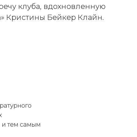
речу клуба, вдохновленную
» Кристины Бейкер Клайн.
ературного
х
 и тем самым