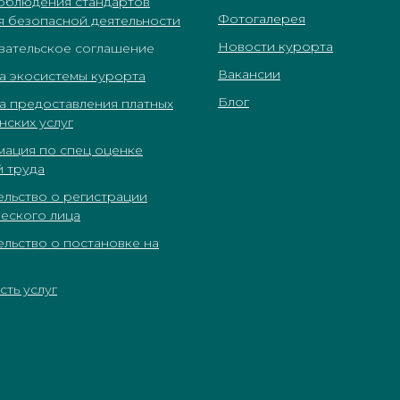
соблюдения стандартов
Фотогалерея
я безопасной деятельности
Новости курорта
вательское соглашение
Вакансии
а экосистемы курорта
Блог
а предоставления платных
нских услуг
ация по спец оценке
й труда
ельство о регистрации
еского лица
ельство о постановке на
ть услуг