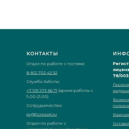
КОНТАКТЫ
ИНФ
Отдел по работе с гостями:
Регис
лиценз
8 812 702 42 52
78/003
Служба Заботы:
Лиценз
+7 931 973 66 71
(время работы с
медици
9.00-21.00)
Возмож
Сотрудничество:
пользо
pr@hcresort.ru
Важная
Отдел по работе с
Оставит