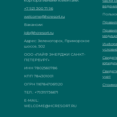
корпоративными клиентами:
части 
ведени
+7 921 300 71 96
Пользо
welcome@hcresort.ru
Правил
Вакансии:
Правил
job@hcresort.ru
медици
Адрес: Зеленогорск, Приморское
Информ
шоссе, 502
услови
ООО «ЛАЙФ ЭНЕРДЖИ САНКТ-
Свидет
ПЕТЕРБУРГ»
юридич
ИНН 7802560786
Свидет
КПП 784301001
учет
ОГРН 1167847061920
Стоимос
ТЕЛ.: +79319736671
E-MAIL:
WELCOME@HCRESORT.RU