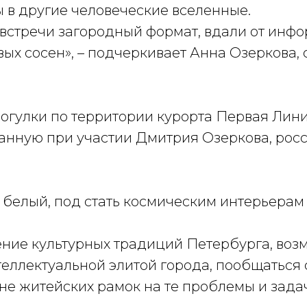
 в другие человеческие вселенные.
встречи загородный формат, вдали от инф
вых сосен», – подчеркивает Анна Озеркова,
рогулки по территории курорта Первая Лини
данную при участии Дмитрия Озеркова, рос
о белый, под стать космическим интерьера
ение культурных традиций Петербурга, воз
теллектуальной элитой города, пообщаться
е житейских рамок на те проблемы и задачи