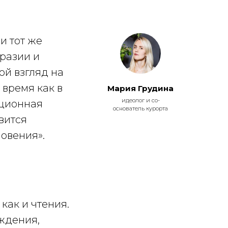
и тот же
бразии и
ой взгляд на
 время как в
Мария Грудина
идеолог и со-
ационная
основатель курорта
вится
овения».
как и чтения.
ждения,