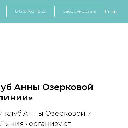
8 812 702 42 52
Забронировать
En
Ru
уб Анны Озерковой
 линии»
й клуб Анны Озерковой и
 Линия» организуют