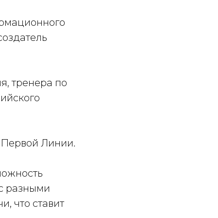
ормационного
 создатель
я, тренера по
сийского
м Первой Линии.
можность
 с разными
, что ставит