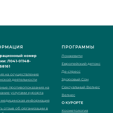
ОРМАЦИЯ
ПРОГРАММЫ
трационный номер
Лонжевити
ии: Л041-01148-
Европейский детокс
68161
Де-стресс
ия на осуществление
Здоровый Сон
нской деятельности
Сексуальный Велнес
ные противопоказания на
вание услугами курорта
Велнес
 медицинская информация
О КУРОРТЕ
ь отзыв об организации в
Косметология