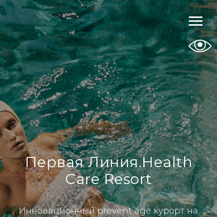
Первая Линия.Health
Care Resort
Инновационный prevent age курорт на