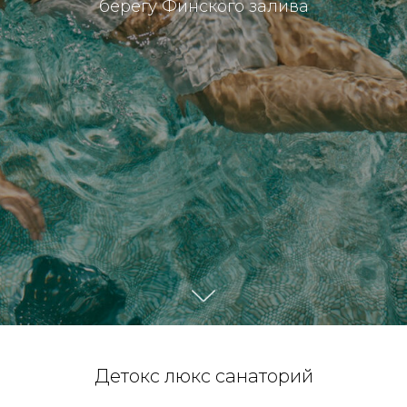
берегу Финского залива
Детокс люкс санаторий