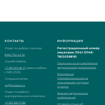
КОНТАКТЫ
ИНФОРМАЦИЯ
Отдел по работе с гостями:
Регистрационный номер
лицензии: Л041-01148-
8 812 702 42 52
78/00368161
Служба Заботы:
Лицензия на осуществление
медицинской деятельности
+7 931 973 66 71
(время работы
с 9.00-21.00)
Возможные
противопоказания на
Сотрудничество:
пользование услугами
pr@hcresort.ru
курорта
Отдел по работе с
Важная медицинская
корпоративными клиентами:
информация
+7 921 300 71 96
Оставить отзыв об