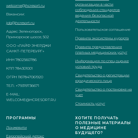
организации в части
welcome@hcresort.ru
соблюдения стандартов
Вакансии:
ведения безопасной
деятельности
job@hcresort.ru
Пользовательское соглашение
Адрес: Зеленогорск,
Приморское шоссе, 502
Правила экосистемы курорта
ООО «ЛАЙФ ЭНЕРДЖИ
Правила предоставления
САНКТ-ПЕТЕРБУРГ»
платных медицинских услуг
ИНН 7802560786
Информация по спец оценке
условий труда
КПП 784301001
Свидетельство о регистрации
ОГРН 1167847061920
юридического лица
ТЕЛ.: +79319736671
Свидетельство о постановке на
E-MAIL:
учет
WELCOME@HCRESORT.RU
Стоимость услуг
ПРОГРАММЫ
ХОТИТЕ ПОЛУЧАТЬ
ПОЛЕЗНЫЕ МАТЕРИАЛЫ
Лонжевити
О МЕДИЦИНE
БУДУЩЕГО?
Европейский детокс