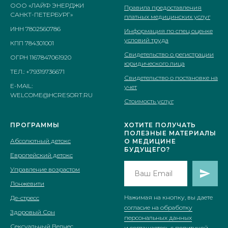
ООО «ЛАЙФ ЭНЕРДЖИ
Правила предоставления
САНКТ-ПЕТЕРБУРГ»
платных медицинских услуг
ИНН 7802560786
Информация по спец оценке
условий труда
КПП 784301001
Свидетельство о регистрации
ОГРН 1167847061920
юридического лица
ТЕЛ.: +79319736671
Свидетельство о постановке на
E-MAIL:
учет
WELCOME@HCRESORT.RU
Стоимость услуг
ПРОГРАММЫ
ХОТИТЕ ПОЛУЧАТЬ
ПОЛЕЗНЫЕ МАТЕРИАЛЫ
Абсолютный детокс
О МЕДИЦИНE
БУДУЩЕГО?
Европейский детокс
Управление возрастом
Лонжевити
Нажимая на кнопку, вы даете
Де-стресс
согласие на обработку
Здоровый Сон
персональных данных
Сексуальный Велнес
и соглашаетесь c
политикой