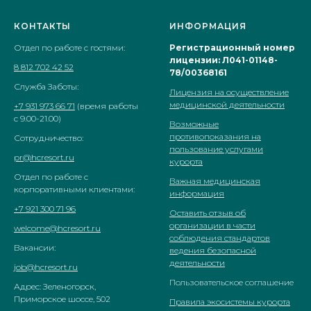
КОНТАКТЫ
ИНФОРМАЦИЯ
Отдел по работе с гостями:
Регистрационный номер
лицензии: Л041-01148-
8 812 702 42 52
78/00368161
Служба Заботы:
Лицензия на осуществление
медицинской деятельности
+7 931 973 66 71
(время работы
с 9.00-21.00)
Возможные
противопоказания на
Сотрудничество:
пользование услугами
pr@hcresort.ru
курорта
Отдел по работе с
Важная медицинская
корпоративными клиентами:
информация
+7 921 300 71 96
Оставить отзыв об
организации в части
welcome@hcresort.ru
соблюдения стандартов
Вакансии:
ведения безопасной
деятельности
job@hcresort.ru
Пользовательское соглашение
Адрес: Зеленогорск,
Приморское шоссе, 502
Правила экосистемы курорта