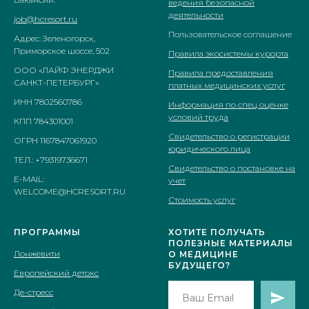
ведения безопасной
деятельности
job@hcresort.ru
Пользовательское соглашение
Адрес: Зеленогорск,
Приморское шоссе, 502
Правила экосистемы курорта
ООО «ЛАЙФ ЭНЕРДЖИ
Правила предоставления
САНКТ-ПЕТЕРБУРГ»
платных медицинских услуг
ИНН 7802560786
Информация по спец оценке
условий труда
КПП 784301001
Свидетельство о регистрации
ОГРН 1167847061920
юридического лица
ТЕЛ.: +79319736671
Свидетельство о постановке на
E-MAIL:
учет
WELCOME@HCRESORT.RU
Стоимость услуг
ПРОГРАММЫ
ХОТИТЕ ПОЛУЧАТЬ
ПОЛЕЗНЫЕ МАТЕРИАЛЫ
Лонжевити
О МЕДИЦИНE
БУДУЩЕГО?
Европейский детокс
Де-стресс