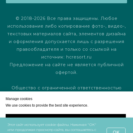
© 2018-2026 Все права защищены. Любое
использование либо копирование фото-, видео-,
текстовых материалов сайта, элементов дизайна
и оформления допускается лишь с разрешения
правообладателя и только со ссылкой на
источник: hcresort.ru
Предложение на сайте не является публичной
офертой.
Общество с ограниченной ответственностью
«Лайф Энерджи Санкт-Петербург»
Manage cookies
Юридический адрес: 197720, г.Санкт-Петербург,
We use cookies to provide the best site experience.
г. Зеленогорск, Приморское шоссе, д.502а, литер
В, помещение 5-н
Accept All
Этот сайт использует cookie-файлы. Нажимая "ОК"
или продолжая просмотр сайта, вы соглашаетесь с
OK