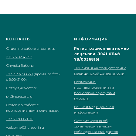
КОНТАКТЫ
ИНФОРМАЦИЯ
Отдел по работе с гостями:
Регистрационный номер
лицензии: Л041-01148-
8 812 702 42 52
78/00368161
Служба Заботы:
Лицензия на осуществление
медицинской деятельности
+7 931 973 66 71
(время работы
с 9.00-21.00)
Возможные
противопоказания на
Сотрудничество:
пользование услугами
pr@hcresort.ru
курорта
Отдел по работе с
Важная медицинская
корпоративными клиентами:
информация
+7 921 300 71 96
Оставить отзыв об
организации в части
welcome@hcresort.ru
соблюдения стандартов
Вакансии: